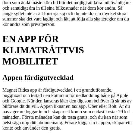
dom som ändå måste köra bil blir det möjligt att köra miljövänligare
och samtidigt dra in till sina bilkostnader när dom kör andra. Så
länge syftet inte är att försörja sig och du inte drar in mycket stora
summor ska det vara lagligt och lätt att följa alla skatteregler om du
kör andra som privatperson.
EN APP FÖR
KLIMATRÄTTVIS
MOBILITET
Appen färdigutvecklad
Magnet Rides app är färdigutvecklad i ett grundutförande,
buggfixad och testad i en kommun för nedladdning både på Apple
och Google. När den lanseras låter den dig som behöver få skjuts av
bilförare dit du vill. Appen liknar en taxiapp, Uber eller Bolt. Är du
passagerare loggar in och skapar ett konto som endast kostar 29 kr i
månaden. Första månaden kan du testa gratis, och du kan när som
helst säga upp ditt abonnemang. Förare loggar in i appen, skapar ett
konto och använder den gratis.