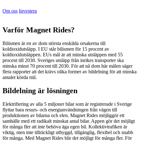
Om oss
Investera
Varför Magnet Rides?
Bilismen är en av dom största enskilda orsakerna till
koldioxidutsläpp. I EU står bilismen för 15 procent av
koldioxidutsläppen. EUs mål är att minska utsläppen med 55
procent till 2030. Sveriges utsläpp från inrikes transporter ska
minska minst 70 procent till 2030. För att nå dom här målen säger
flera rapporter att det krävs olika former av bildelning för att minska
antalet körda mil.
Bildelning är lösningen
Elektrifiering av alla 5 miljoner bilar som är registrerade i Sverige
flyttar bara resurs- och energianvändningen från vägen till
produktionen av bilarna och elen. Magnet Rides möjliggör ett
samhälle med ett radikalt minskat antal bilar. Appen gör det möjligt
för många fler att inte behöva äga egen bil. Kollektivtrafiken är
viktig, men inte tillräckligt utbyggd, tillgänglig, flexibel och snabb
för många. Med Magnet Rides blir det möjligt för många fler. För